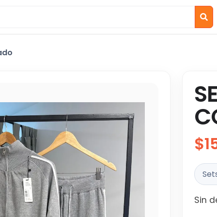
ado
SE
C
$1
Set
Sin d